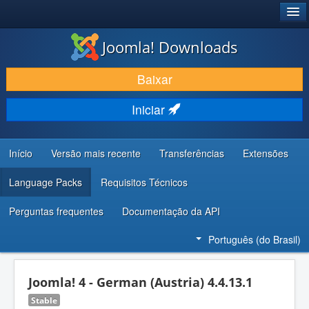
®
JOOMLA!
Joomla! Downloads
BAIXAR E APRIMORAR
Baixar
DESCUBRA & APRENDA
Iniciar
COMUNIDADE & SUPORTE
RECURSOS PARA DESENVOLVEDORES
Início
Versão mais recente
Transferências
Extensões
Language Packs
Requisitos Técnicos
Perguntas frequentes
Documentação da API
Português (do Brasil)
Joomla! 4 - German (Austria) 4.4.13.1
Stable