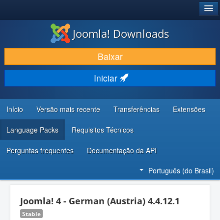
®
JOOMLA!
Joomla! Downloads
BAIXAR E APRIMORAR
Baixar
DESCUBRA & APRENDA
Iniciar
COMUNIDADE & SUPORTE
RECURSOS PARA DESENVOLVEDORES
Início
Versão mais recente
Transferências
Extensões
Language Packs
Requisitos Técnicos
Perguntas frequentes
Documentação da API
Português (do Brasil)
Joomla! 4 - German (Austria) 4.4.12.1
Stable