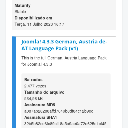
Maturity
Stable
Disponibilizado em
Terça, 11 Julho 2023 16:17
Joomla! 4.3.3 German, Austria de-
AT Language Pack (v1)
This is the full German, Austria Language Pack
for Joomla! 4.3.3
Baixados
2.477 vezes
Tamanho do arquivo
534,56 kB
Assinatura MD5
a087ab28288affd7049b8df84c12b9ec
Assinatura SHA1
32b5b82ce6fc89cf18a5a9ae0a72e625d1cf45