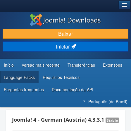
®
JOOMLA!
Joomla! Downloads
BAIXAR E APRIMORAR
Baixar
DESCUBRA & APRENDA
Iniciar
COMUNIDADE & SUPORTE
RECURSOS PARA DESENVOLVEDORES
Início
Versão mais recente
Transferências
Extensões
Language Packs
Requisitos Técnicos
Perguntas frequentes
Documentação da API
Português (do Brasil)
Joomla! 4 - German (Austria) 4.3.3.1
Stable