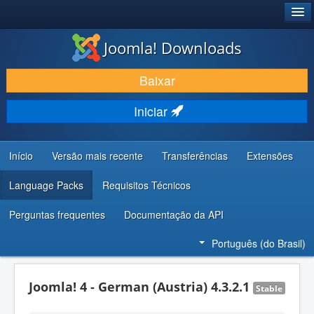
®
JOOMLA!
Joomla! Downloads
BAIXAR E APRIMORAR
Baixar
DESCUBRA & APRENDA
Iniciar
COMUNIDADE & SUPORTE
RECURSOS PARA DESENVOLVEDORES
Início
Versão mais recente
Transferências
Extensões
Language Packs
Requisitos Técnicos
Perguntas frequentes
Documentação da API
Português (do Brasil)
Joomla! 4 - German (Austria) 4.3.2.1
Stable