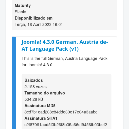
Maturity
Stable
Disponibilizado em
Terça, 18 Abril 2023 16:01
Joomla! 4.3.0 German, Austria de-
AT Language Pack (v1)
This is the full German, Austria Language Pack
for Joomla! 4.3.0
Baixados
2.158 vezes
Tamanho do arquivo
534,28 kB
Assinatura MD5
8cd7b1ead208c84dde60e17e64a3aabd
Assinatura SHA1
c2f87061abd5f3b26f8b35a66df9456fb03bef2