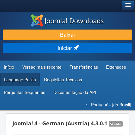
®
JOOMLA!
Joomla! Downloads
BAIXAR E APRIMORAR
Baixar
DESCUBRA & APRENDA
Iniciar
COMUNIDADE & SUPORTE
RECURSOS PARA DESENVOLVEDORES
Início
Versão mais recente
Transferências
Extensões
Language Packs
Requisitos Técnicos
Perguntas frequentes
Documentação da API
Português (do Brasil)
Joomla! 4 - German (Austria) 4.3.0.1
Stable