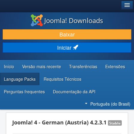
®
JOOMLA!
Joomla! Downloads
BAIXAR E APRIMORAR
Baixar
DESCUBRA & APRENDA
Iniciar
COMUNIDADE & SUPORTE
RECURSOS PARA DESENVOLVEDORES
Início
Versão mais recente
Transferências
Extensões
Language Packs
Requisitos Técnicos
Perguntas frequentes
Documentação da API
Português (do Brasil)
Joomla! 4 - German (Austria) 4.2.3.1
Stable