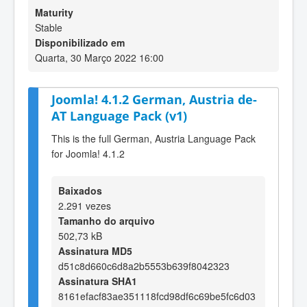
Maturity
Stable
Disponibilizado em
Quarta, 30 Março 2022 16:00
Joomla! 4.1.2 German, Austria de-
AT Language Pack (v1)
This is the full German, Austria Language Pack
for Joomla! 4.1.2
Baixados
2.291 vezes
Tamanho do arquivo
502,73 kB
Assinatura MD5
d51c8d660c6d8a2b5553b639f8042323
Assinatura SHA1
8161efacf83ae351118fcd98df6c69be5fc6d03