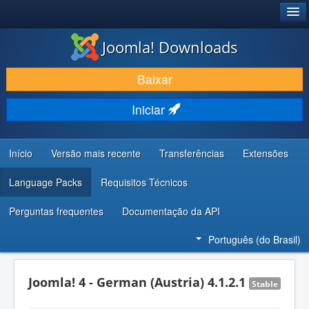
®
JOOMLA!
Joomla! Downloads
BAIXAR E APRIMORAR
Baixar
DESCUBRA & APRENDA
Iniciar
COMUNIDADE & SUPORTE
RECURSOS PARA DESENVOLVEDORES
Início
Versão mais recente
Transferências
Extensões
Language Packs
Requisitos Técnicos
Perguntas frequentes
Documentação da API
Português (do Brasil)
Joomla! 4 - German (Austria) 4.1.2.1
Stable