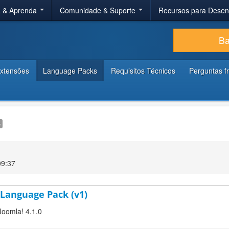
a & Aprenda
Comunidade & Suporte
Recursos para Dese
Ba
xtensões
Language Packs
Requisitos Técnicos
Perguntas f
e
09:37
 Language Pack (v1)
Joomla! 4.1.0