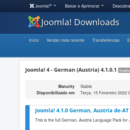
®
Joomla!
Baixar e Aprimorar
Descubr
Joomla! Downloads
Início
Versão mais recente
Transferências
E
Joomla! 4 - German (Austria) 4.1.0.1
Stabl
Maturity
Stable
Disponibilizado em
Terça, 15 Fevereiro 2022 
Joomla! 4.1.0 German, Austria de-AT
This is the full German, Austria Language Pack for 