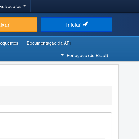
nvolvedores
ixar
Iniciar
requentes
Documentação da API
Português (do Brasil)