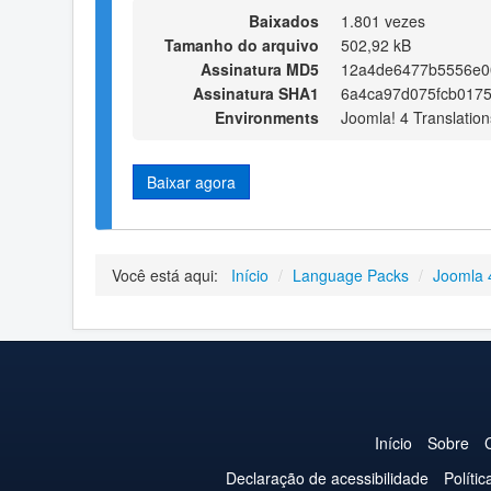
Baixados
1.801 vezes
Tamanho do arquivo
502,92 kB
Assinatura MD5
12a4de6477b5556e0
Assinatura SHA1
6a4ca97d075fcb017
Environments
Joomla! 4 Translation
Baixar agora
Você está aqui:
Início
/
Language Packs
/
Joomla 
Início
Sobre
Declaração de acessibilidade
Políti