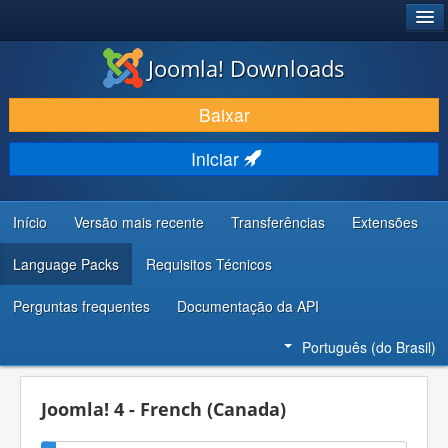
®
JOOMLA!
Joomla! Downloads
BAIXAR E APRIMORAR
Baixar
DESCUBRA & APRENDA
Iniciar
COMUNIDADE & SUPORTE
RECURSOS PARA DESENVOLVEDORES
Início
Versão mais recente
Transferências
Extensões
Language Packs
Requisitos Técnicos
Perguntas frequentes
Documentação da API
Português (do Brasil)
Joomla! 4 - French (Canada)