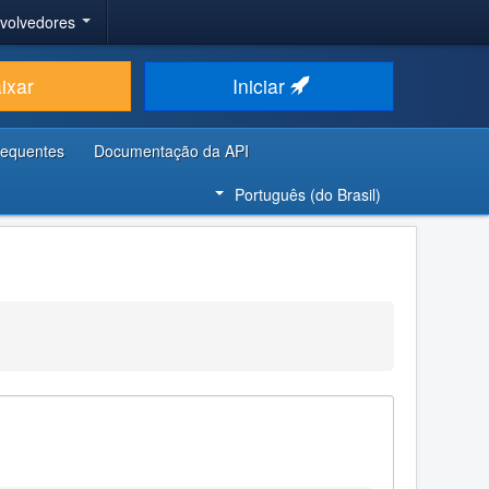
nvolvedores
ixar
Iniciar
requentes
Documentação da API
Português (do Brasil)