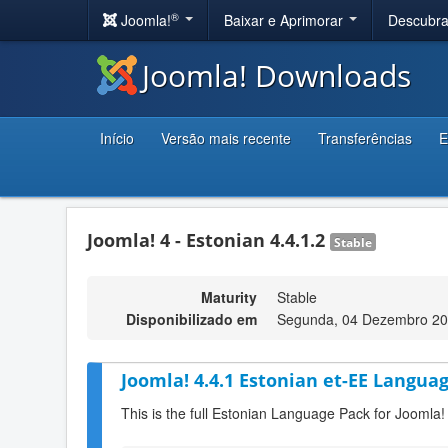
®
Joomla!
Baixar e Aprimorar
Descubr
Joomla! Downloads
Início
Versão mais recente
Transferências
E
Joomla! 4 - Estonian 4.4.1.2
Stable
Maturity
Stable
Disponibilizado em
Segunda, 04 Dezembro 20
Joomla! 4.4.1 Estonian et-EE Languag
This is the full Estonian Language Pack for Joomla!