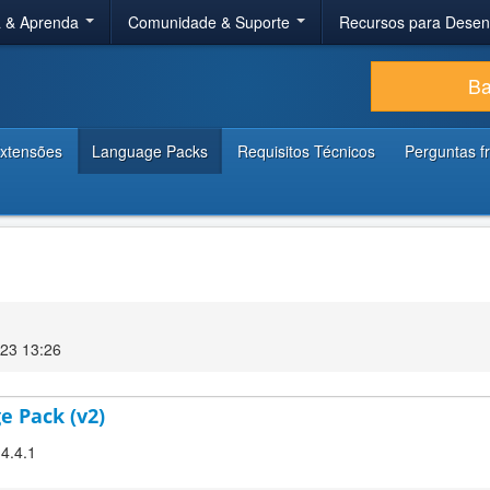
a & Aprenda
Comunidade & Suporte
Recursos para Dese
Ba
xtensões
Language Packs
Requisitos Técnicos
Perguntas f
23 13:26
e Pack (v2)
 4.4.1