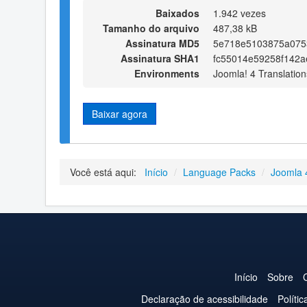
Baixados
1.942 vezes
Tamanho do arquivo
487,38 kB
Assinatura MD5
5e718e5103875a075
Assinatura SHA1
fc55014e59258f142
Environments
Joomla! 4 Translation
Baixar agora
Você está aqui:
Início
/
Language Packs
/
Joomla 
Início
Sobre
Declaração de acessibilidade
Políti