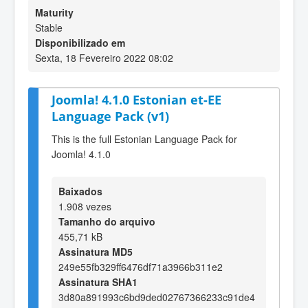
Maturity
Stable
Disponibilizado em
Sexta, 18 Fevereiro 2022 08:02
Joomla! 4.1.0 Estonian et-EE
Language Pack (v1)
This is the full Estonian Language Pack for
Joomla! 4.1.0
Baixados
1.908 vezes
Tamanho do arquivo
455,71 kB
Assinatura MD5
249e55fb329ff6476df71a3966b311e2
Assinatura SHA1
3d80a891993c6bd9ded02767366233c91de4