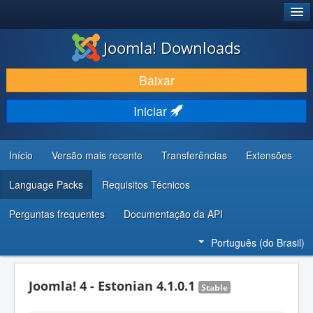
®
JOOMLA!
Joomla! Downloads
BAIXAR E APRIMORAR
Baixar
DESCUBRA & APRENDA
Iniciar
COMUNIDADE & SUPORTE
RECURSOS PARA DESENVOLVEDORES
Início
Versão mais recente
Transferências
Extensões
Language Packs
Requisitos Técnicos
Perguntas frequentes
Documentação da API
Português (do Brasil)
Joomla! 4 - Estonian 4.1.0.1
Stable