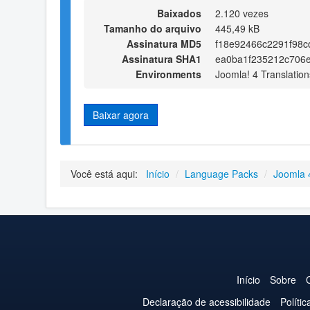
Baixados
2.120 vezes
Tamanho do arquivo
445,49 kB
Assinatura MD5
f18e92466c2291f98c
Assinatura SHA1
ea0ba1f235212c706
Environments
Joomla! 4 Translation
Baixar agora
Você está aqui:
Início
/
Language Packs
/
Joomla 
Início
Sobre
Declaração de acessibilidade
Políti