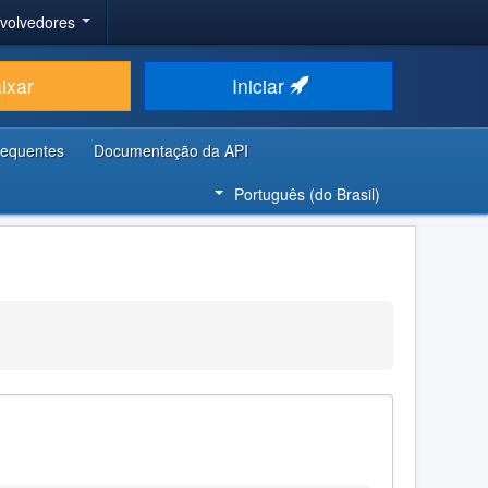
nvolvedores
ixar
Iniciar
requentes
Documentação da API
Português (do Brasil)