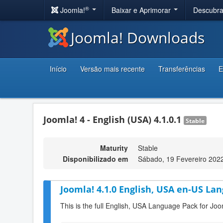
®
Joomla!
Baixar e Aprimorar
Descubr
Joomla! Downloads
Início
Versão mais recente
Transferências
E
Joomla! 4 - English (USA) 4.1.0.1
Stable
Maturity
Stable
Disponibilizado em
Sábado, 19 Fevereiro 202
Joomla! 4.1.0 English, USA en-US Lan
This is the full English, USA Language Pack for Joo