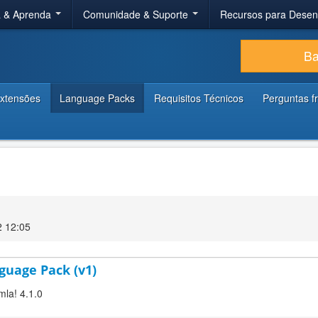
a & Aprenda
Comunidade & Suporte
Recursos para Dese
Ba
xtensões
Language Packs
Requisitos Técnicos
Perguntas f
2 12:05
guage Pack (v1)
mla! 4.1.0