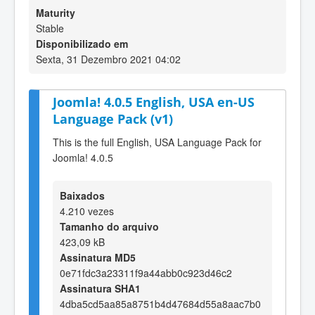
Maturity
Stable
Disponibilizado em
Sexta, 31 Dezembro 2021 04:02
Joomla! 4.0.5 English, USA en-US
Language Pack (v1)
This is the full English, USA Language Pack for
Joomla! 4.0.5
Baixados
4.210 vezes
Tamanho do arquivo
423,09 kB
Assinatura MD5
0e71fdc3a23311f9a44abb0c923d46c2
Assinatura SHA1
4dba5cd5aa85a8751b4d47684d55a8aac7b0