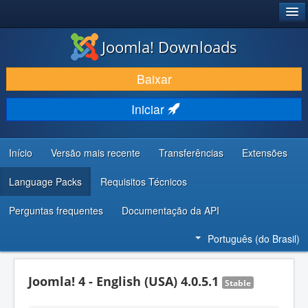
®
JOOMLA!
Joomla! Downloads
BAIXAR E APRIMORAR
Baixar
DESCUBRA & APRENDA
Iniciar
COMUNIDADE & SUPORTE
RECURSOS PARA DESENVOLVEDORES
Início
Versão mais recente
Transferências
Extensões
Language Packs
Requisitos Técnicos
Perguntas frequentes
Documentação da API
Português (do Brasil)
Joomla! 4 - English (USA) 4.0.5.1
Stable