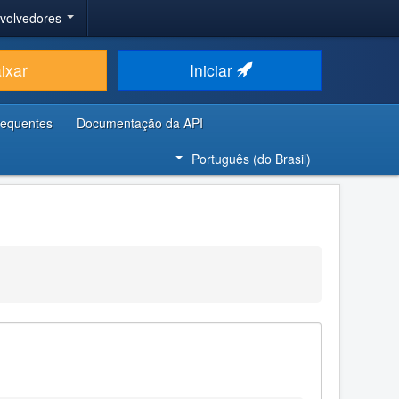
nvolvedores
ixar
Iniciar
requentes
Documentação da API
Português (do Brasil)