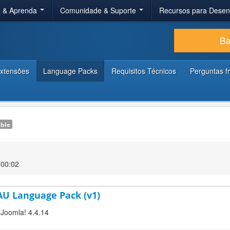
a & Aprenda
Comunidade & Suporte
Recursos para Dese
Ba
xtensões
Language Packs
Requisitos Técnicos
Perguntas f
able
 00:02
-AU Language Pack (v1)
r Joomla! 4.4.14