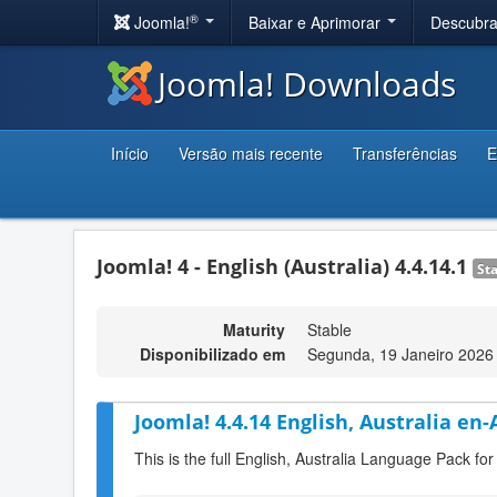
®
Joomla!
Baixar e Aprimorar
Descubr
Joomla! Downloads
Início
Versão mais recente
Transferências
E
Joomla! 4 - English (Australia) 4.4.14.1
St
Maturity
Stable
Disponibilizado em
Segunda, 19 Janeiro 2026
Joomla! 4.4.14 English, Australia en
This is the full English, Australia Language Pack fo