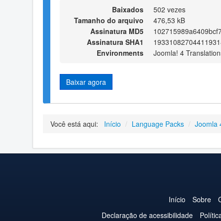
Baixados
502 vezes
Tamanho do arquivo
476,53 kB
Assinatura MD5
102715989a6409bcf
Assinatura SHA1
19331082704411931
Environments
Joomla! 4 Translation
Baixar agora
Você está aqui:
Início
/
Language Packs
/
Joomla 
Início
Sobre
Declaração de acessibilidade
Políti