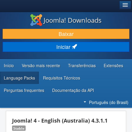
®
JOOMLA!
Joomla! Downloads
BAIXAR E APRIMORAR
Baixar
DESCUBRA & APRENDA
Iniciar
COMUNIDADE & SUPORTE
RECURSOS PARA DESENVOLVEDORES
Início
Versão mais recente
Transferências
Extensões
Language Packs
Requisitos Técnicos
Perguntas frequentes
Documentação da API
Português (do Brasil)
Joomla! 4 - English (Australia) 4.3.1.1
Stable