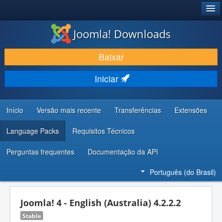
®
JOOMLA!
Joomla! Downloads
BAIXAR E APRIMORAR
Baixar
DESCUBRA & APRENDA
Iniciar
COMUNIDADE & SUPORTE
RECURSOS PARA DESENVOLVEDORES
Início
Versão mais recente
Transferências
Extensões
Language Packs
Requisitos Técnicos
Perguntas frequentes
Documentação da API
Português (do Brasil)
Joomla! 4 - English (Australia) 4.2.2.2
Stable