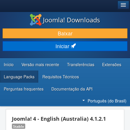
®
JOOMLA!
Joomla! Downloads
BAIXAR E APRIMORAR
Baixar
DESCUBRA & APRENDA
Iniciar
COMUNIDADE & SUPORTE
RECURSOS PARA DESENVOLVEDORES
Início
Versão mais recente
Transferências
Extensões
Language Packs
Requisitos Técnicos
Perguntas frequentes
Documentação da API
Português (do Brasil)
Joomla! 4 - English (Australia) 4.1.2.1
Stable