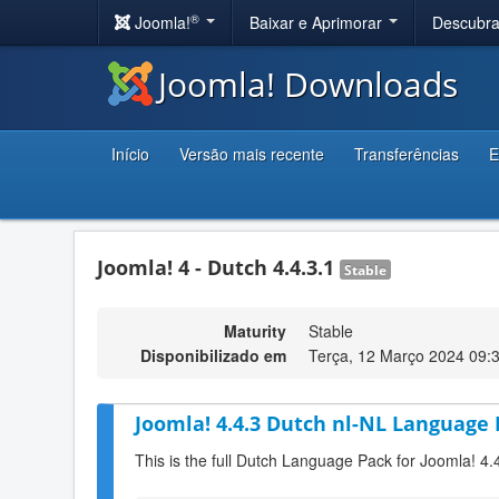
®
Joomla!
Baixar e Aprimorar
Descubr
Joomla! Downloads
Início
Versão mais recente
Transferências
E
Joomla! 4 - Dutch 4.4.3.1
Stable
Maturity
Stable
Disponibilizado em
Terça, 12 Março 2024 09:
Joomla! 4.4.3 Dutch nl-NL Language 
This is the full Dutch Language Pack for Joomla! 4.