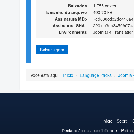
Baixados
1.755 vezes
Tamanho do arquivo
490,70 kB
Assinatura MD5
7ed886cdb2de416a45
Assinatura SHA1
220fdc3da3450907e
Environments
Joomla! 4 Translation
Baixar agora
Você está aqui:
Início
/
Language Packs
/
Joomla 
Início
Sobre
Declaração de acessibilidade
Políti