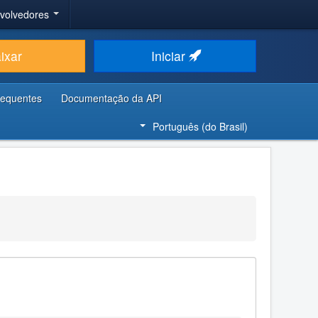
nvolvedores
ixar
Iniciar
requentes
Documentação da API
Português (do Brasil)