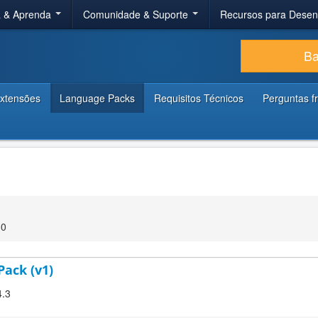
a & Aprenda
Comunidade & Suporte
Recursos para Dese
Ba
xtensões
Language Packs
Requisitos Técnicos
Perguntas f
30
Pack (v1)
4.3