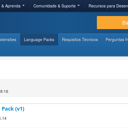
a & Aprenda
Comunidade & Suporte
Recursos para Dese
Ba
xtensões
Language Packs
Requisitos Técnicos
Perguntas f
08:16
 Pack (v1)
4.14