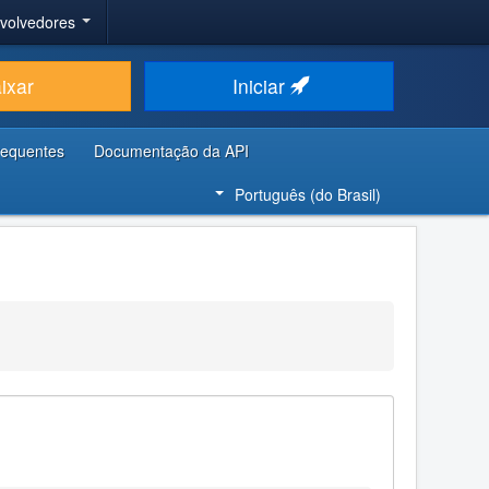
nvolvedores
ixar
Iniciar
requentes
Documentação da API
Português (do Brasil)