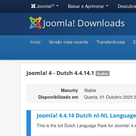
®
Joomla!
Baixar e Aprimorar
Descubr
Joomla! Downloads
Início
Versão mais recente
Transferências
E
Joomla! 4 - Dutch 4.4.14.1
Stable
Maturity
Stable
Disponibilizado em
Quarta, 01 Outubro 2025 
Joomla! 4.4.14 Dutch nl-NL Language
This is the full Dutch Language Pack for Joomla! 4.