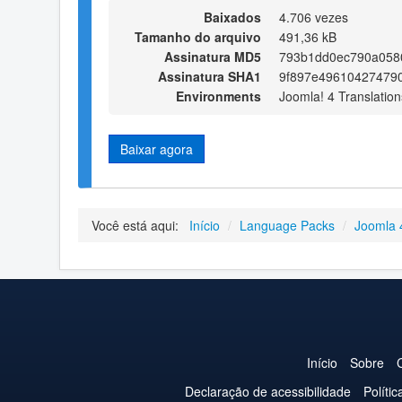
Baixados
4.706 vezes
Tamanho do arquivo
491,36 kB
Assinatura MD5
793b1dd0ec790a058
Assinatura SHA1
9f897e496104274790
Environments
Joomla! 4 Translation
Baixar agora
Você está aqui:
Início
/
Language Packs
/
Joomla 
Início
Sobre
Declaração de acessibilidade
Políti