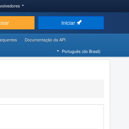
nvolvedores
ixar
Iniciar
requentes
Documentação da API
Português (do Brasil)