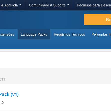
a & Aprenda
Comunidade & Suporte
Recursos para Dese
Ba
xtensões
Language Packs
Requisitos Técnicos
Perguntas f
6:11
Pack (v1)
4.0