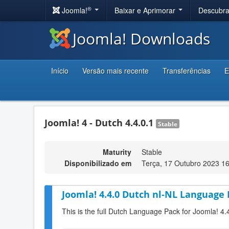
®
Joomla!
Baixar e Aprimorar
Descubr
Joomla! Downloads
Início
Versão mais recente
Transferências
E
Joomla! 4 - Dutch 4.4.0.1
Stable
Maturity
Stable
Disponibilizado em
Terça, 17 Outubro 2023 1
Joomla! 4.4.0 Dutch nl-NL Language 
This is the full Dutch Language Pack for Joomla! 4.