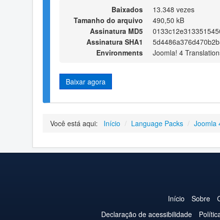
Baixados
13.348 vezes
Tamanho do arquivo
490,50 kB
Assinatura MD5
0133c12e313351545
Assinatura SHA1
5d4486a376d470b2b
Environments
Joomla! 4 Translation
Baixar agora
Você está aqui:
Início
/
Language Packs
/
Joomla 
Início
Sobre
Declaração de acessibilidade
Políti