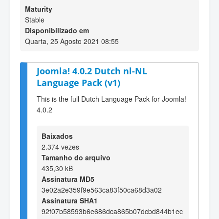
Maturity
Stable
Disponibilizado em
Quarta, 25 Agosto 2021 08:55
Joomla! 4.0.2 Dutch nl-NL
Language Pack (v1)
This is the full Dutch Language Pack for Joomla!
4.0.2
Baixados
2.374 vezes
Tamanho do arquivo
435,30 kB
Assinatura MD5
3e02a2e359f9e563ca83f50ca68d3a02
Assinatura SHA1
92f07b58593b6e686dca865b07dcbd844b1ec