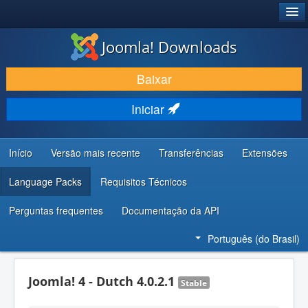
®
JOOMLA!
Joomla! Downloads
BAIXAR E APRIMORAR
Baixar
DESCUBRA & APRENDA
Iniciar
COMUNIDADE & SUPORTE
RECURSOS PARA DESENVOLVEDORES
Início
Versão mais recente
Transferências
Extensões
Language Packs
Requisitos Técnicos
Perguntas frequentes
Documentação da API
Português (do Brasil)
Joomla! 4 - Dutch 4.0.2.1
Stable