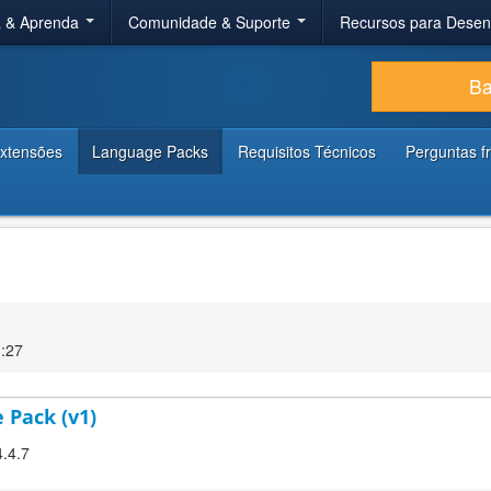
a & Aprenda
Comunidade & Suporte
Recursos para Dese
Ba
xtensões
Language Packs
Requisitos Técnicos
Perguntas f
3:27
 Pack (v1)
4.4.7