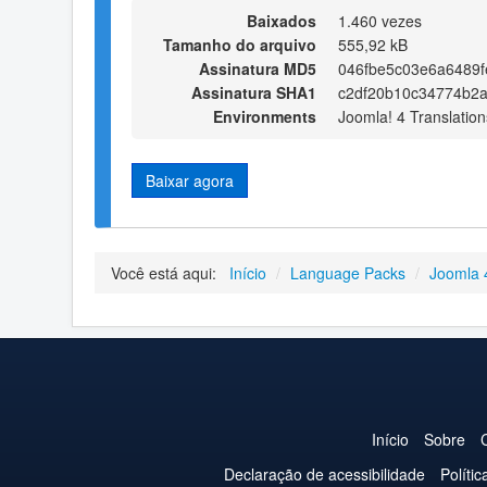
Baixados
1.460 vezes
Tamanho do arquivo
555,92 kB
Assinatura MD5
046fbe5c03e6a6489f
Assinatura SHA1
c2df20b10c34774b2
Environments
Joomla! 4 Translation
Baixar agora
Você está aqui:
Início
/
Language Packs
/
Joomla 
Início
Sobre
Declaração de acessibilidade
Políti