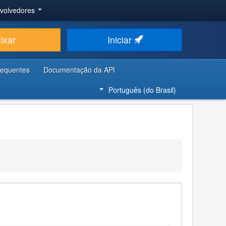
nvolvedores
ixar
Iniciar
requentes
Documentação da API
Português (do Brasil)