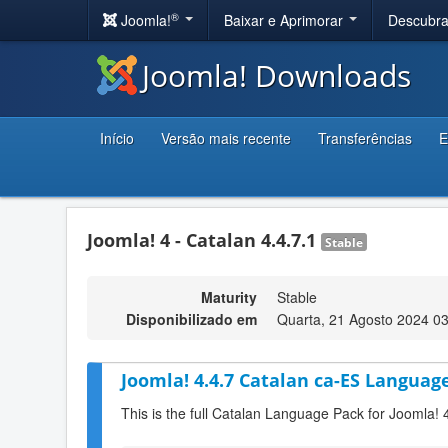
®
Joomla!
Baixar e Aprimorar
Descubr
Joomla! Downloads
Início
Versão mais recente
Transferências
E
Joomla! 4 - Catalan 4.4.7.1
Stable
Maturity
Stable
Disponibilizado em
Quarta, 21 Agosto 2024 0
Joomla! 4.4.7 Catalan ca-ES Language
This is the full Catalan Language Pack for Joomla! 