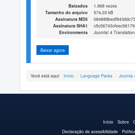
Baixados
1.968 vezes
Tamanho do arquivo
574,03 kB
Assinatura MD5
084888bedf843ddc7
Assinatura SHA1
c5c56743cfeec5617
Environments
Joomla! 4 Translation
Baixar agora
Você está aqui:
Início
/
Language Packs
/
Joomla 
Início
Sobre
Declaração de acessibilidade
Políti