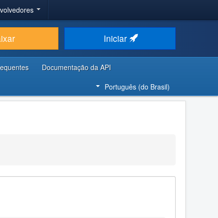
nvolvedores
ixar
Iniciar
requentes
Documentação da API
Português (do Brasil)