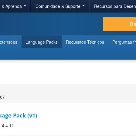
a & Aprenda
Comunidade & Suporte
Recursos para Dese
Ba
xtensões
Language Packs
Requisitos Técnicos
Perguntas f
:07
uage Pack (v1)
! 4.4.11