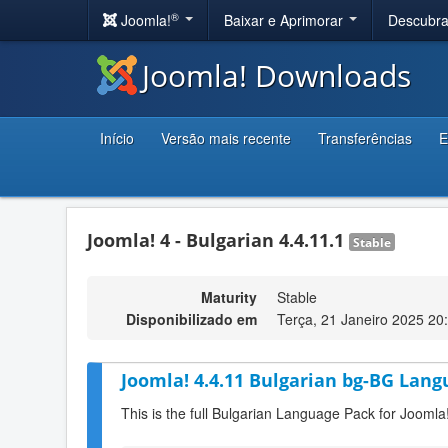
®
Joomla!
Baixar e Aprimorar
Descubr
Joomla! Downloads
Início
Versão mais recente
Transferências
E
Joomla! 4 - Bulgarian 4.4.11.1
Stable
Maturity
Stable
Disponibilizado em
Terça, 21 Janeiro 2025 20
Joomla! 4.4.11 Bulgarian bg-BG Lang
This is the full Bulgarian Language Pack for Joomla