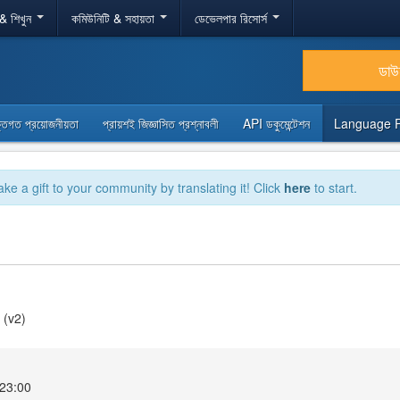
 & শিখুন
কমিউনিটি & সহায়তা
ডেভেলপার রিসোর্স
ডা
্তিগত প্রয়োজনীয়তা
প্রায়শই জিজ্ঞাসিত প্রশ্নাবলী
API ডকুমেন্টেশন
Language 
ake a gift to your community by translating it! Click
here
to start.
 (v2)
2 23:00