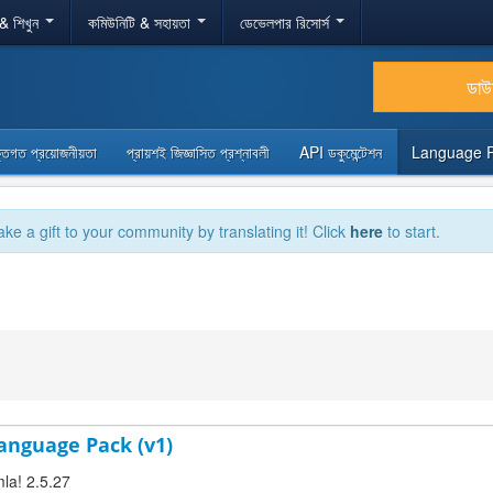
 & শিখুন
কমিউনিটি & সহায়তা
ডেভেলপার রিসোর্স
ডা
্তিগত প্রয়োজনীয়তা
প্রায়শই জিজ্ঞাসিত প্রশ্নাবলী
API ডকুমেন্টেশন
Language 
ake a gift to your community by translating it! Click
here
to start.
anguage Pack (v1)
la! 2.5.27