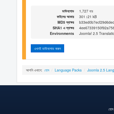
ডাউনলোড
1,727 বার
ফাইলের আকার
301।21 kB
MD5 স্বাক্ষর
b33ed0b7ecf29d6de
SHA1 এ স্বাক্ষর
4ee67339150f92a758
Environments
Joomla! 2.5 Translati
এখনই ডাউনলোড করুন
আপনি এখানে:
হোম
/
Language Packs
/
Joomla 2.5 Lan
হোম