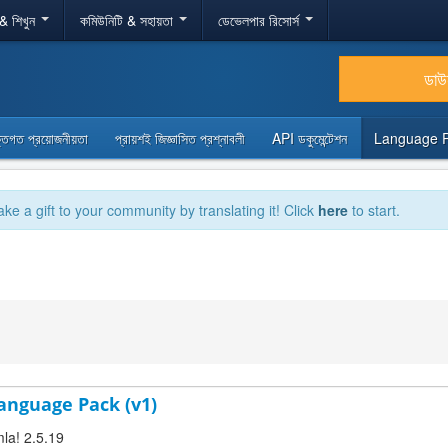
 & শিখুন
কমিউনিটি & সহায়তা
ডেভেলপার রিসোর্স
ডা
্তিগত প্রয়োজনীয়তা
প্রায়শই জিজ্ঞাসিত প্রশ্নাবলী
API ডকুমেন্টেশন
Language 
ake a gift to your community by translating it! Click
here
to start.
anguage Pack (v1)
la! 2.5.19