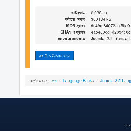
ডাউনলোড
2,038 বার
ফাইলের আকার
300।84 kB
MD5 স্বাক্ষর
9c49ef84072acf5ffa
SHA1 এ স্বাক্ষর
4ab409ed4d2034e6d
Environments
Joomla! 2.5 Translati
এখনই ডাউনলোড করুন
আপনি এখানে:
হোম
/
Language Packs
/
Joomla 2.5 Lan
হোম