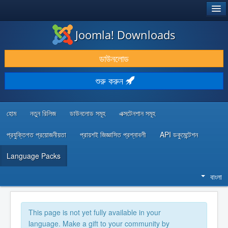
®
JOOMLA!
Joomla! Downloads
ডাউনলোড & প্রসারিত করুন
ডাউনলোড
আবিষ্কার & শিখুন
শুরু করুন
কমিউনিটি & সহায়তা
ডেভেলপার রিসোর্স
হোম
নতুন রিলিজ
ডাউনলোড সমূহ
এক্সটেনশান সমূহ
প্রযুক্তিগত প্রয়োজনীয়তা
প্রায়শই জিজ্ঞাসিত প্রশ্নাবলী
API ডকুমেন্টেশন
Language Packs
বাংলা
This page is not yet fully available in your
language. Make a gift to your community by