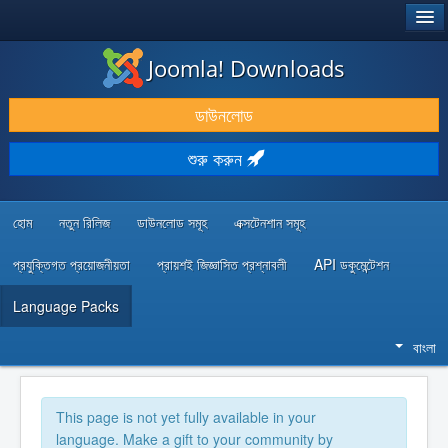
®
JOOMLA!
Joomla! Downloads
ডাউনলোড & প্রসারিত করুন
ডাউনলোড
আবিষ্কার & শিখুন
শুরু করুন
কমিউনিটি & সহায়তা
ডেভেলপার রিসোর্স
হোম
নতুন রিলিজ
ডাউনলোড সমূহ
এক্সটেনশান সমূহ
প্রযুক্তিগত প্রয়োজনীয়তা
প্রায়শই জিজ্ঞাসিত প্রশ্নাবলী
API ডকুমেন্টেশন
Language Packs
বাংলা
This page is not yet fully available in your
language. Make a gift to your community by