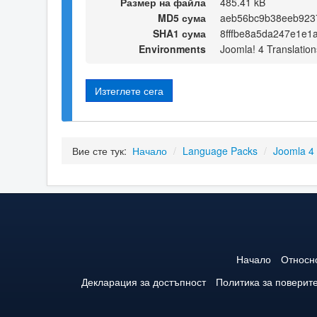
Размер на файла
485.41 kB
MD5 сума
aeb56bc9b38eeb923
SHA1 сума
8fffbe8a5da247e1e1
Environments
Joomla! 4 Translation
Изтеглете сега
Вие сте тук:
Начало
/
Language Packs
/
Joomla 4
Начало
Относн
Декларация за достъпност
Политика за поверит