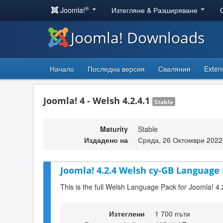
®
Joomla!
Изтегляне & Разширяване
Joomla! Downloads
Начало
Последна версия
Сваляния
Exten
Joomla! 4 - Welsh 4.2.4.1
Stable
Maturity
Stable
Издадено на
Сряда, 26 Октомври 2022
Joomla! 4.2.4 Welsh cy-GB Language 
This is the full Welsh Language Pack for Joomla! 4.
Изтеглени
1 700 пъти