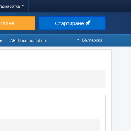
Разработка
егляне
Стартиране
Български
си
API Documentation