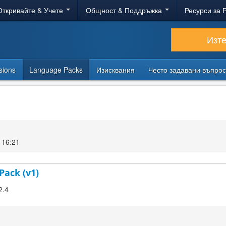
Откривайте & Учете
Общност & Поддръжка
Ресурси за 
Изт
sions
Language Packs
Изисквания
Често задавани въпро
 16:21
Pack (v1)
2.4