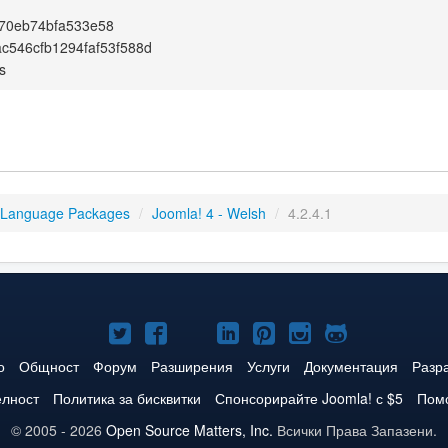
70eb74bfa533e58
ac546cfb1294faf53f588d
s
 Language Packages
/
Joomla! 4 - Welsh
/
4.2.4.1
Joomla!
Joomla!
Joomla!
Joomla!
Joomla!
Joomla!
Joomla!
в
във
в
в
в
в
в
о
Общност
Форум
Разширения
Услуги
Документация
Разр
Twitter
Facebook
YouTube
LinkedIn
Pinterest
Instagram
GitHub
елност
Политика за бисквитки
Спонсорирайте Joomla! с $5
Помо
© 2005 - 2026
Open Source Matters, Inc.
Всички Права Запазени.