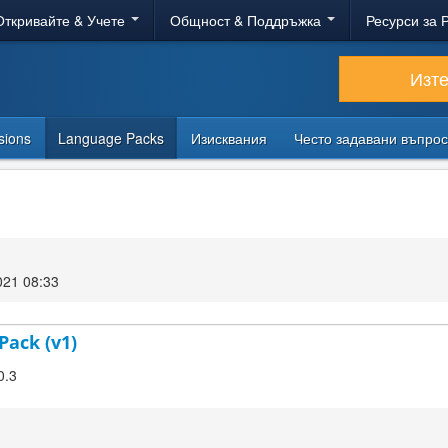
Откривайте & Учете
Общност & Поддръжка
Ресурси за 
Изт
sions
Language Packs
Изисквания
Често задавани въпро
021 08:33
Pack (v1)
0.3