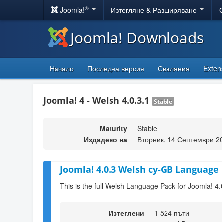
®
Joomla!
Изтегляне & Разширяване
Joomla! Downloads
Начало
Последна версия
Сваляния
Exten
Joomla! 4 - Welsh 4.0.3.1
Stable
Maturity
Stable
Издадено на
Вторник, 14 Септември 2
Joomla! 4.0.3 Welsh cy-GB Language 
This is the full Welsh Language Pack for Joomla! 4.
Изтеглени
1 524 пъти