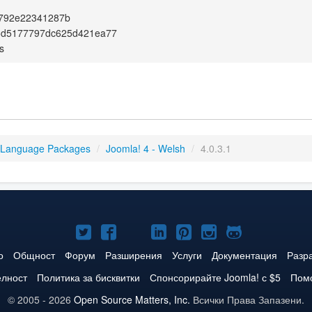
c792e22341287b
25d5177797dc625d421ea77
s
 Language Packages
/
Joomla! 4 - Welsh
/
4.0.3.1
Joomla!
Joomla!
Joomla!
Joomla!
Joomla!
Joomla!
Joomla!
в
във
в
в
в
в
в
о
Общност
Форум
Разширения
Услуги
Документация
Разр
Twitter
Facebook
YouTube
LinkedIn
Pinterest
Instagram
GitHub
елност
Политика за бисквитки
Спонсорирайте Joomla! с $5
Помо
© 2005 - 2026
Open Source Matters, Inc.
Всички Права Запазени.