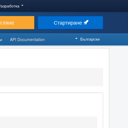
Разработка
егляне
Стартиране
Български
си
API Documentation