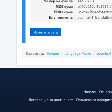
Размер на файла
441.76 kB
MD5 сума
bff50d020df1d1515f
SHA1 сума
3e2e47fa54bfc44cf
Environments
Joomla! 4 Translation
Изтеглете сега
Вие сте тук:
Начало
/
Language Packs
/
Joomla 4
Начало
Относн
Декларация за достъпност
Политика за поверит