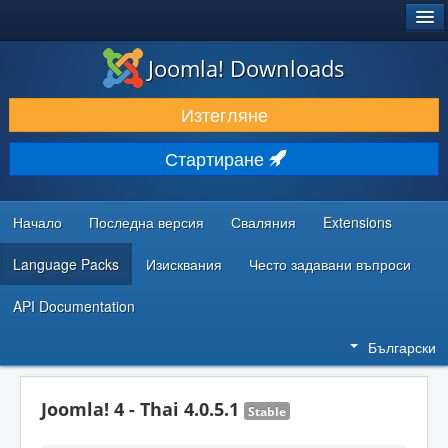
®
JOOMLA!
Joomla! Downloads
ИЗТЕГЛЯНЕ & РАЗШИРЯВАНЕ
Изтегляне
ОТКРИВАЙТЕ & УЧЕТЕ
Стартиране
ОБЩНОСТ & ПОДДРЪЖКА
РЕСУРСИ ЗА РАЗРАБОТКА
Начало
Последна версия
Сваляния
Extensions
Language Packs
Изисквания
Често задавани въпроси
API Documentation
Български
Joomla! 4 - Thai 4.0.5.1
Stable