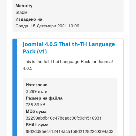
Maturity
Stable
Издадено на
Сряда, 15 Декември 2021 10:06
Joomla! 4.0.5 Thai th-TH Language
Pack (v1)
This is the full Thai Language Pack for Joomla!
4.0.5
Изтеглени
2 289 пъти
Размер на файла
738.86 kB
MD5 сума
32299abdb10e478eadc00fc9d4516931
SHA1 сума
f8d2dd95ec412414aca158d212822c0394a02