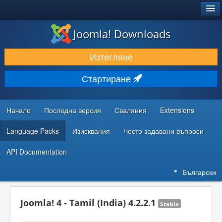
®
JOOMLA!
Joomla! Downloads
ИЗТЕГЛЯНЕ & РАЗШИРЯВАНЕ
Изтегляне
ОТКРИВАЙТЕ & УЧЕТЕ
Стартиране
ОБЩНОСТ & ПОДДРЪЖКА
РЕСУРСИ ЗА РАЗРАБОТКА
Начало
Последна версия
Сваляния
Extensions
Language Packs
Изисквания
Често задавани въпроси
API Documentation
Български
Joomla! 4 - Tamil (India) 4.2.2.1
Stable