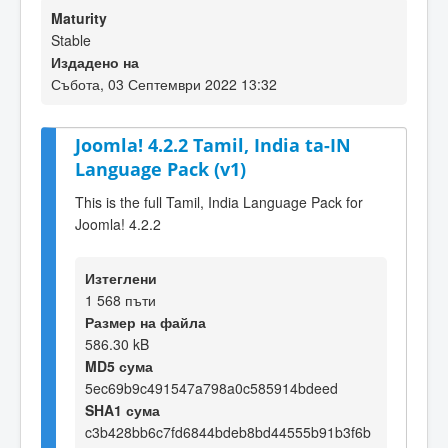
Maturity
Stable
Издадено на
Събота, 03 Септември 2022 13:32
Joomla! 4.2.2 Tamil, India ta-IN
Language Pack (v1)
This is the full Tamil, India Language Pack for
Joomla! 4.2.2
Изтеглени
1 568 пъти
Размер на файла
586.30 kB
MD5 сума
5ec69b9c491547a798a0c585914bdeed
SHA1 сума
c3b428bb6c7fd6844bdeb8bd44555b91b3f6b