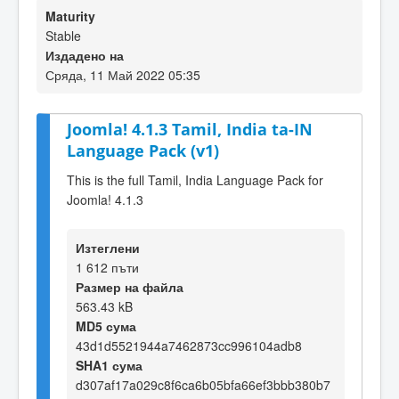
Maturity
Stable
Издадено на
Сряда, 11 Май 2022 05:35
Joomla! 4.1.3 Tamil, India ta-IN
Language Pack (v1)
This is the full Tamil, India Language Pack for
Joomla! 4.1.3
Изтеглени
1 612 пъти
Размер на файла
563.43 kB
MD5 сума
43d1d5521944a7462873cc996104adb8
SHA1 сума
d307af17a029c8f6ca6b05bfa66ef3bbb380b7