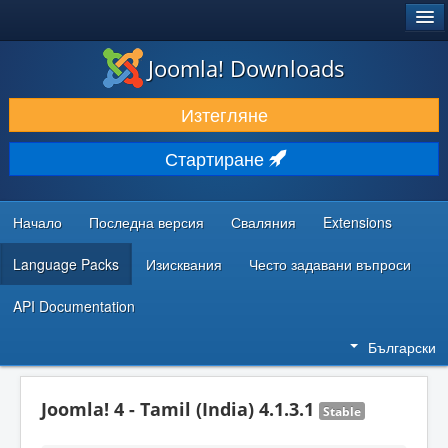
®
JOOMLA!
Joomla! Downloads
ИЗТЕГЛЯНЕ & РАЗШИРЯВАНЕ
Изтегляне
ОТКРИВАЙТЕ & УЧЕТЕ
Стартиране
ОБЩНОСТ & ПОДДРЪЖКА
РЕСУРСИ ЗА РАЗРАБОТКА
Начало
Последна версия
Сваляния
Extensions
Language Packs
Изисквания
Често задавани въпроси
API Documentation
Български
Joomla! 4 - Tamil (India) 4.1.3.1
Stable