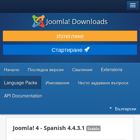
®
JOOMLA!
Joomla! Downloads
ИЗТЕГЛЯНЕ & РАЗШИРЯВАНЕ
Изтегляне
ОТКРИВАЙТЕ & УЧЕТЕ
Стартиране
ОБЩНОСТ & ПОДДРЪЖКА
РЕСУРСИ ЗА РАЗРАБОТКА
Начало
Последна версия
Сваляния
Extensions
Language Packs
Изисквания
Често задавани въпроси
API Documentation
Български
Joomla! 4 - Spanish 4.4.3.1
Stable