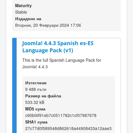
Maturity
Stable
Издадено на
Вторник, 20 Февруари 2024 17:06
Joomla! 4.4.3 Spanish es-ES
Language Pack (v1)
This is the full Spanish Language Pack for
Joomla! 4.4.3
Изтеглени
9 488 пъти
Размер на файла
533.32 kB
MD5 сума
c90bf4f91eb7c0511782c1cf07987678
SHA1 сума
27c77d0f589548d862618a44908433a12aae3