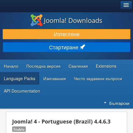
®
JOOMLA!
Joomla! Downloads
ИЗТЕГЛЯНЕ & РАЗШИРЯВАНЕ
Изтегляне
ОТКРИВАЙТЕ & УЧЕТЕ
Стартиране
ОБЩНОСТ & ПОДДРЪЖКА
РЕСУРСИ ЗА РАЗРАБОТКА
Начало
Последна версия
Сваляния
Extensions
Language Packs
Изисквания
Често задавани въпроси
API Documentation
Български
Joomla! 4 - Portuguese (Brazil) 4.4.6.3
Stable