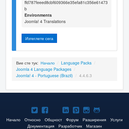
ffd787feeed8cbf609366e35efa81c356e61473
b
Environments
Joomla! 4 Translations
Изтеглете сега
Вие сте тук:
Начало
/
Language Packs
/
Joomla 4 Language Packages
/
Joomla! 4 - Portuguese (Brazil)
/
4.4.6.3
Joomla!
Joomla!
Joomla!
Joomla!
Joomla!
Joomla!
Joomla!
в
във
в
в
в
в
в
Начало
Относно
Общност
Форум
Разширения
Услуги
Документация
Разработчик
Магазин
Twitter
Facebook
YouTube
LinkedIn
Pinterest
Instagram
GitHub