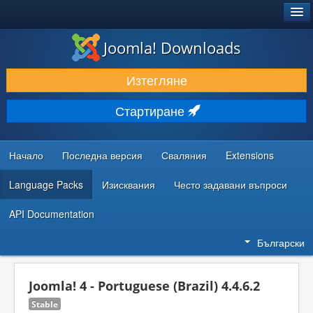
®
JOOMLA!
Joomla! Downloads
ИЗТЕГЛЯНЕ & РАЗШИРЯВАНЕ
Изтегляне
ОТКРИВАЙТЕ & УЧЕТЕ
Стартиране
ОБЩНОСТ & ПОДДРЪЖКА
РЕСУРСИ ЗА РАЗРАБОТКА
Начало
Последна версия
Сваляния
Extensions
Language Packs
Изисквания
Често задавани въпроси
API Documentation
Български
Joomla! 4 - Portuguese (Brazil) 4.4.6.2
Stable