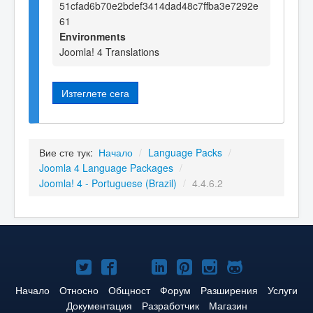
51cfad6b70e2bdef3414dad48c7ffba3e7292e
61
Environments
Joomla! 4 Translations
Изтеглете сега
Вие сте тук:
Начало
/
Language Packs
/
Joomla 4 Language Packages
/
Joomla! 4 - Portuguese (Brazil)
/
4.4.6.2
Joomla!
Joomla!
Joomla!
Joomla!
Joomla!
Joomla!
Joomla!
в
във
в
в
в
в
в
Начало
Относно
Общност
Форум
Разширения
Услуги
Документация
Разработчик
Магазин
Twitter
Facebook
YouTube
LinkedIn
Pinterest
Instagram
GitHub