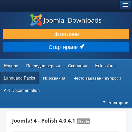
®
JOOMLA!
Joomla! Downloads
ИЗТЕГЛЯНЕ & РАЗШИРЯВАНЕ
Изтегляне
ОТКРИВАЙТЕ & УЧЕТЕ
Стартиране
ОБЩНОСТ & ПОДДРЪЖКА
РЕСУРСИ ЗА РАЗРАБОТКА
Начало
Последна версия
Сваляния
Extensions
Language Packs
Изисквания
Често задавани въпроси
API Documentation
Български
Joomla! 4 - Polish 4.0.4.1
Stable