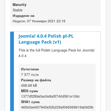
Maturity
Stable
Издадено на
Неделя, 07 Ноември 2021 22:16
Joomla! 4.0.4 Polish pl-PL
Language Pack (v1)
This is the full Polish Language Pack for Joomla!
4.0.4
Изтеглени
7 377 пъти
Размер на файла
458.68 kB
MD5 сума
1377df2ffda0ac0e8a5f740d561e106c
SHA1 сума
465e0a4457945e52b229af066569619ab9d3b