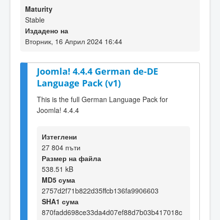
Maturity
Stable
Издадено на
Вторник, 16 Април 2024 16:44
Joomla! 4.4.4 German de-DE
Language Pack (v1)
This is the full German Language Pack for
Joomla! 4.4.4
Изтеглени
27 804 пъти
Размер на файла
538.51 kB
MD5 сума
2757d2f71b822d35ffcb136fa9906603
SHA1 сума
870fadd698ce33da4d07ef88d7b03b417018c