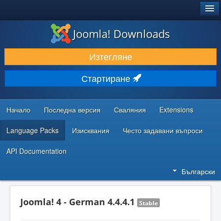
®
JOOMLA!
Joomla! Downloads
ИЗТЕГЛЯНЕ & РАЗШИРЯВАНЕ
Изтегляне
ОТКРИВАЙТЕ & УЧЕТЕ
Стартиране
ОБЩНОСТ & ПОДДРЪЖКА
РЕСУРСИ ЗА РАЗРАБОТКА
Начало
Последна версия
Сваляния
Extensions
Language Packs
Изисквания
Често задавани въпроси
API Documentation
Български
Joomla! 4 - German 4.4.4.1
Stable