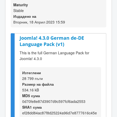
Maturity
Stable
Издадено на
Вторник, 18 Април 2023 15:59
Joomla! 4.3.0 German de-DE
Language Pack (v1)
This is the full German Language Pack for
Joomla! 4.3.0
Изтеглени
28 799 пъти
Размер на файла
534.16 kB
MD5 сума
0d70fe8e87d3907d9c597fcf6ada2553
SHA1 сума
ef28dd84ac87f8d25224a96d7e8777616c45e