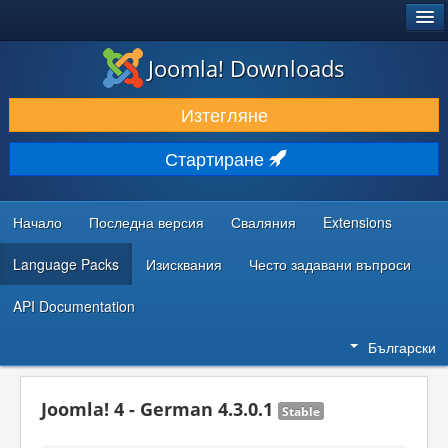
®
JOOMLA!
Joomla! Downloads
ИЗТЕГЛЯНЕ & РАЗШИРЯВАНЕ
Изтегляне
ОТКРИВАЙТЕ & УЧЕТЕ
Стартиране
ОБЩНОСТ & ПОДДРЪЖКА
РЕСУРСИ ЗА РАЗРАБОТКА
Начало
Последна версия
Сваляния
Extensions
Language Packs
Изисквания
Често задавани въпроси
API Documentation
Български
Joomla! 4 - German 4.3.0.1
Stable