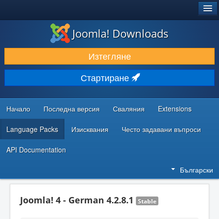
®
JOOMLA!
Joomla! Downloads
ИЗТЕГЛЯНЕ & РАЗШИРЯВАНЕ
Изтегляне
ОТКРИВАЙТЕ & УЧЕТЕ
Стартиране
ОБЩНОСТ & ПОДДРЪЖКА
РЕСУРСИ ЗА РАЗРАБОТКА
Начало
Последна версия
Сваляния
Extensions
Language Packs
Изисквания
Често задавани въпроси
API Documentation
Български
Joomla! 4 - German 4.2.8.1
Stable