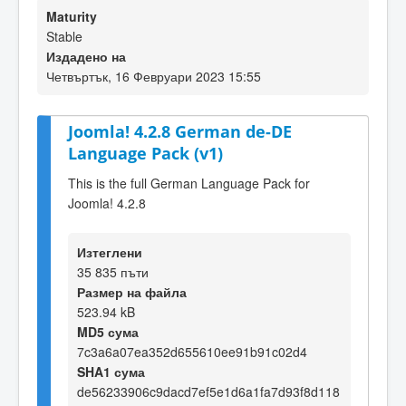
Maturity
Stable
Издадено на
Четвъртък, 16 Февруари 2023 15:55
Joomla! 4.2.8 German de-DE
Language Pack (v1)
This is the full German Language Pack for
Joomla! 4.2.8
Изтеглени
35 835 пъти
Размер на файла
523.94 kB
MD5 сума
7c3a6a07ea352d655610ee91b91c02d4
SHA1 сума
de56233906c9dacd7ef5e1d6a1fa7d93f8d118