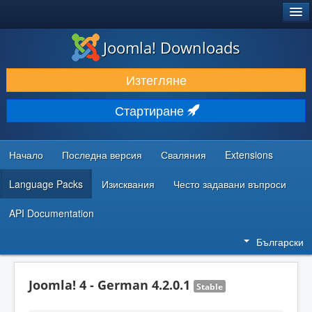
®
JOOMLA!
Joomla! Downloads
ИЗТЕГЛЯНЕ & РАЗШИРЯВАНЕ
Изтегляне
ОТКРИВАЙТЕ & УЧЕТЕ
Стартиране
ОБЩНОСТ & ПОДДРЪЖКА
РЕСУРСИ ЗА РАЗРАБОТКА
Начало
Последна версия
Сваляния
Extensions
Language Packs
Изисквания
Често задавани въпроси
API Documentation
Български
Joomla! 4 - German 4.2.0.1
Stable