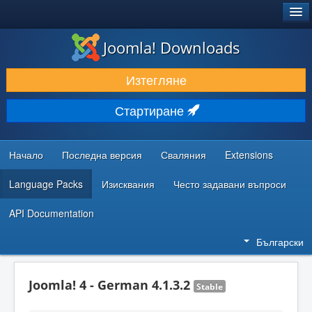
®
JOOMLA!
Joomla! Downloads
ИЗТЕГЛЯНЕ & РАЗШИРЯВАНЕ
Изтегляне
ОТКРИВАЙТЕ & УЧЕТЕ
Стартиране
ОБЩНОСТ & ПОДДРЪЖКА
РЕСУРСИ ЗА РАЗРАБОТКА
Начало
Последна версия
Сваляния
Extensions
Language Packs
Изисквания
Често задавани въпроси
API Documentation
Български
Joomla! 4 - German 4.1.3.2
Stable