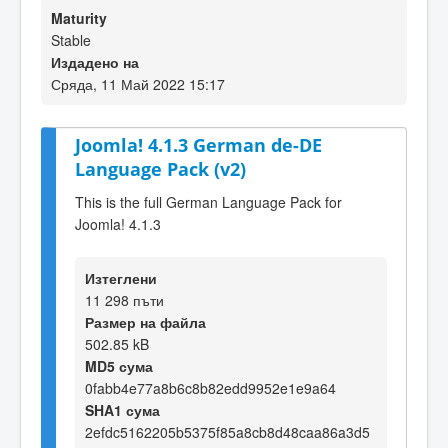
Maturity
Stable
Издадено на
Сряда, 11 Май 2022 15:17
Joomla! 4.1.3 German de-DE
Language Pack (v2)
This is the full German Language Pack for
Joomla! 4.1.3
Изтеглени
11 298 пъти
Размер на файла
502.85 kB
MD5 сума
0fabb4e77a8b6c8b82edd9952e1e9a64
SHA1 сума
2efdc5162205b5375f85a8cb8d48caa86a3d5