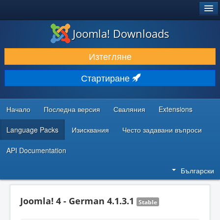
®
JOOMLA!
Joomla! Downloads
ИЗТЕГЛЯНЕ & РАЗШИРЯВАНЕ
Изтегляне
ОТКРИВАЙТЕ & УЧЕТЕ
Стартиране
ОБЩНОСТ & ПОДДРЪЖКА
РЕСУРСИ ЗА РАЗРАБОТКА
Начало
Последна версия
Сваляния
Extensions
Language Packs
Изисквания
Често задавани въпроси
API Documentation
Български
Joomla! 4 - German 4.1.3.1
Stable