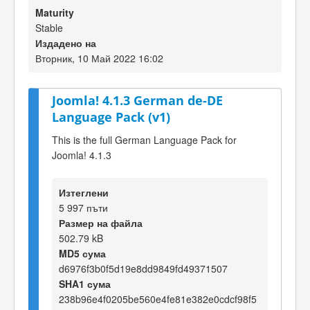
Maturity
Stable
Издадено на
Вторник, 10 Май 2022 16:02
Joomla! 4.1.3 German de-DE
Language Pack (v1)
This is the full German Language Pack for
Joomla! 4.1.3
Изтеглени
5 997 пъти
Размер на файла
502.79 kB
MD5 сума
d6976f3b0f5d19e8dd9849fd49371507
SHA1 сума
238b96e4f0205be560e4fe81e382e0cdcf98f5