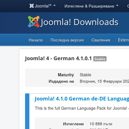
®
Joomla!
Изтегляне & Разширяване
Joomla! Downloads
Начало
Последна версия
Сваляния
Exten
Joomla! 4 - German 4.1.0.1
Stable
Maturity
Stable
Издадено на
Вторник, 15 Февруари 20
Joomla! 4.1.0 German de-DE Languag
This is the full German Language Pack for Joomla! 
Изтеглени
10 888 пъти