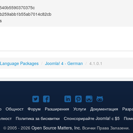
540b5590370375c
6b259abb1b55ab7014c82cb
s
 Language Packages
/
Joomla! 4 - German
/
4.1.0.1
Joomla!
Joomla!
Joomla!
Joomla!
Joomla!
Joomla!
Joomla!
в
във
в
в
в
в
в
о
Общност
Форум
Разширения
Услуги
Документация
Разр
Twitter
Facebook
YouTube
LinkedIn
Pinterest
Instagram
GitHub
елност
Политика за бисквитки
Спонсорирайте Joomla! с $5
Помо
© 2005 - 2026
Open Source Matters, Inc.
Всички Права Запазени.