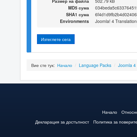
Размер на файла
502.79 kB
MD5 сума
034beda5c63376451
SHA1 сума
6f4d1d9fb2b4d0240
Environments
Joomla! 4 Translation
Изтеглете сега
Вие сте тук:
Начало
/
Language Packs
/
Joomla 4
Начало
Относн
Декларация за достъпност
Политика за поверит