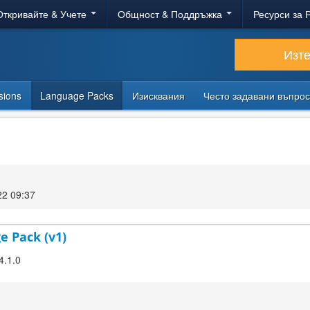
Откривайте & Учете
Общност & Поддръжка
Ресурси за 
Изт
sions
Language Packs
Изисквания
Често задавани въпро
22 09:37
e Pack (v1)
4.1.0