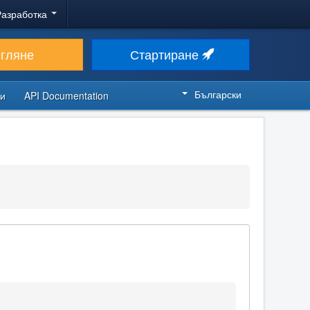
Разработка
егляне
Стартиране
Български
си
API Documentation