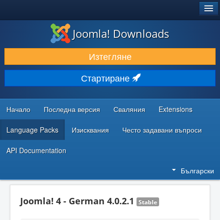
®
JOOMLA!
Joomla! Downloads
ИЗТЕГЛЯНЕ & РАЗШИРЯВАНЕ
Изтегляне
ОТКРИВАЙТЕ & УЧЕТЕ
Стартиране
ОБЩНОСТ & ПОДДРЪЖКА
РЕСУРСИ ЗА РАЗРАБОТКА
Начало
Последна версия
Сваляния
Extensions
Language Packs
Изисквания
Често задавани въпроси
API Documentation
Български
Joomla! 4 - German 4.0.2.1
Stable