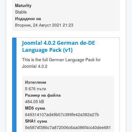
Maturity
Stable
Издадено на
Вторник, 24 Август 2021 21:23
Joomla! 4.0.2 German de-DE
Language Pack (v1)
This is the full German Language Pack for
Joomla! 4.0.2
Изтеглени
5 676 пъти
Размер на файла
484.05 kB
MD5 сума
649314107ad49b07c389fe42a382a27b
SHA1 сума
5e5874f386c7a872006c6aa086f4cc40dee681