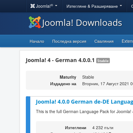
®
Joomla!
Изтегляне & Разширяване
Joomla! Downloads
Начало
Последна версия
Сваляния
Exten
Joomla! 4 - German 4.0.0.1
Stable
Maturity
Stable
Издадено на
Вторник, 17 Август 2021 0
Joomla! 4.0.0 German de-DE Languag
This is the full German Language Pack for Joomla! 
Изтеглени
4 232 пъти