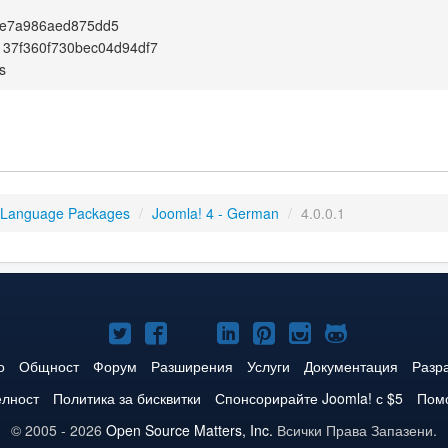
e7a986aed875dd5
137f360f730bec04d94df7
s
 Language Packages
/
Joomla! 4 - German
/
4.0.0.1
Joomla!
Joomla!
Joomla!
Joomla!
Joomla!
Joomla!
Joomla!
в
във
в
в
в
в
в
о
Общност
Форум
Разширения
Услуги
Документация
Разр
Twitter
Facebook
YouTube
LinkedIn
Pinterest
Instagram
GitHub
елност
Политика за бисквитки
Спонсорирайте Joomla! с $5
Помо
© 2005 - 2026
Open Source Matters, Inc.
Всички Права Запазени.