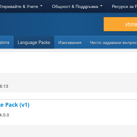
Откривайте & Учете
Общност & Поддръжка
Ресурси за 
Изт
sions
Language Packs
Изисквания
Често задавани въпро
6:13
e Pack (v1)
4.0.0