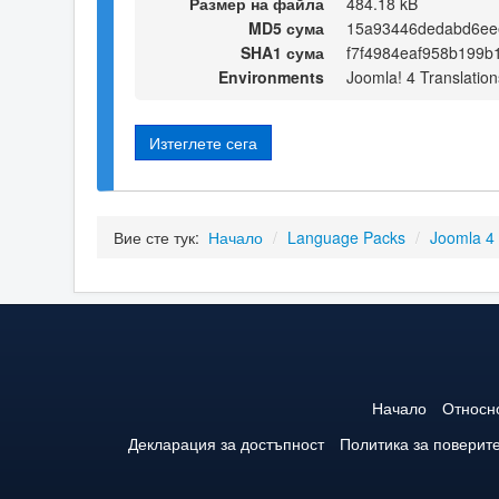
Размер на файла
484.18 kB
MD5 сума
15a93446dedabd6ee
SHA1 сума
f7f4984eaf958b199b
Environments
Joomla! 4 Translation
Изтеглете сега
Вие сте тук:
Начало
/
Language Packs
/
Joomla 4
Начало
Относн
Декларация за достъпност
Политика за поверит