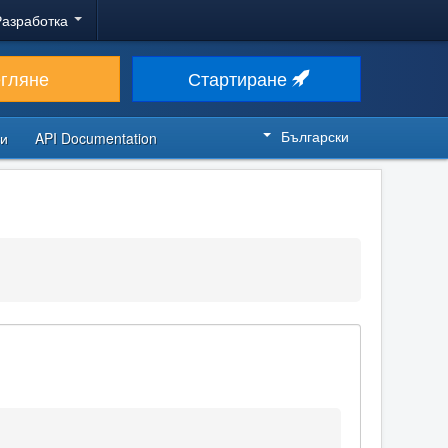
Разработка
егляне
Стартиране
Български
си
API Documentation