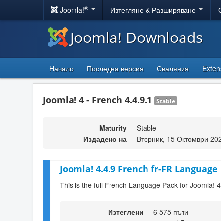
®
Joomla!
Изтегляне & Разширяване
Joomla! Downloads
Начало
Последна версия
Сваляния
Exten
Joomla! 4 - French 4.4.9.1
Stable
Maturity
Stable
Издадено на
Вторник, 15 Октомври 20
Joomla! 4.4.9 French fr-FR Language 
This is the full French Language Pack for Joomla! 4
Изтеглени
6 575 пъти