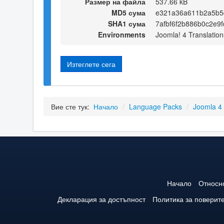
Размер на файла
537.66 kB
MD5 сума
e321a36a611b2a5b5
SHA1 сума
7afbf6f2b886b0c2e9
Environments
Joomla! 4 Translation
Изтеглете сега
Вие сте тук:
Начало
/
Language Packs
/
Joomla 4
Начало
Относн
Декларация за достъпност
Политика за поверит