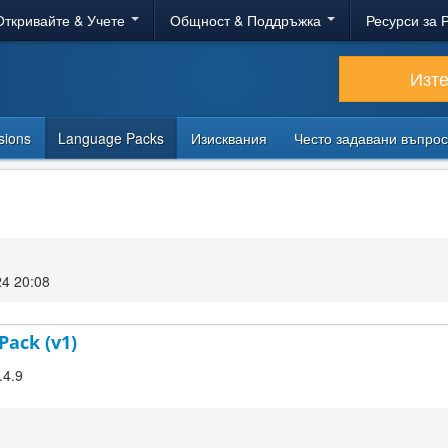
Откривайте & Учете
Общност & Поддръжка
Ресурси за 
Изт
sions
Language Packs
Изисквания
Често задавани въпро
24 20:08
Pack (v1)
.4.9