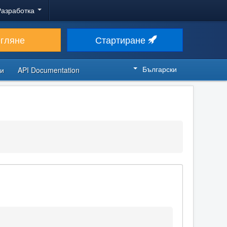
Разработка
егляне
Стартиране
Български
си
API Documentation