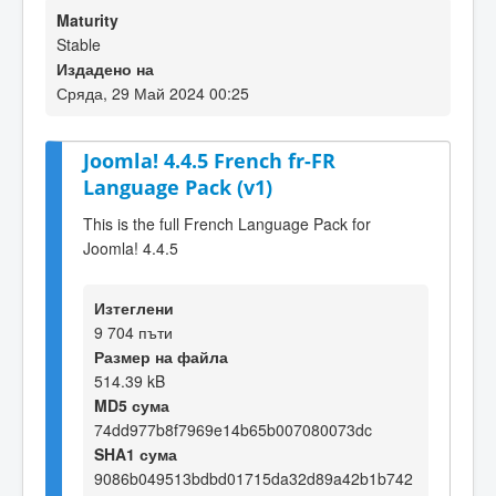
Maturity
Stable
Издадено на
Сряда, 29 Май 2024 00:25
Joomla! 4.4.5 French fr-FR
Language Pack (v1)
This is the full French Language Pack for
Joomla! 4.4.5
Изтеглени
9 704 пъти
Размер на файла
514.39 kB
MD5 сума
74dd977b8f7969e14b65b007080073dc
SHA1 сума
9086b049513bdbd01715da32d89a42b1b742