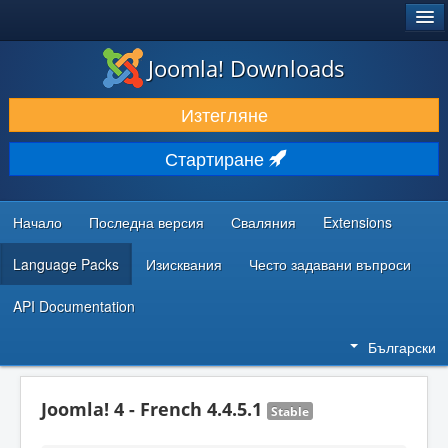
®
JOOMLA!
Joomla! Downloads
ИЗТЕГЛЯНЕ & РАЗШИРЯВАНЕ
Изтегляне
ОТКРИВАЙТЕ & УЧЕТЕ
Стартиране
ОБЩНОСТ & ПОДДРЪЖКА
РЕСУРСИ ЗА РАЗРАБОТКА
Начало
Последна версия
Сваляния
Extensions
Language Packs
Изисквания
Често задавани въпроси
API Documentation
Български
Joomla! 4 - French 4.4.5.1
Stable