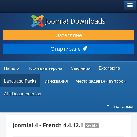
®
JOOMLA!
Joomla! Downloads
ИЗТЕГЛЯНЕ & РАЗШИРЯВАНЕ
Изтегляне
ОТКРИВАЙТЕ & УЧЕТЕ
Стартиране
ОБЩНОСТ & ПОДДРЪЖКА
РЕСУРСИ ЗА РАЗРАБОТКА
Начало
Последна версия
Сваляния
Extensions
Language Packs
Изисквания
Често задавани въпроси
API Documentation
Български
Joomla! 4 - French 4.4.12.1
Stable