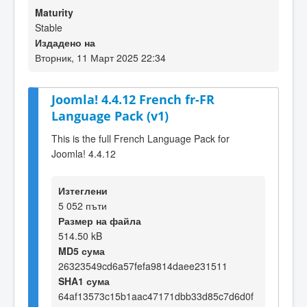
Maturity
Stable
Издадено на
Вторник, 11 Март 2025 22:34
Joomla! 4.4.12 French fr-FR
Language Pack (v1)
This is the full French Language Pack for
Joomla! 4.4.12
Изтеглени
5 052 пъти
Размер на файла
514.50 kB
MD5 сума
26323549cd6a57fefa9814daee231511
SHA1 сума
64af13573c15b1aac47171dbb33d85c7d6d0f