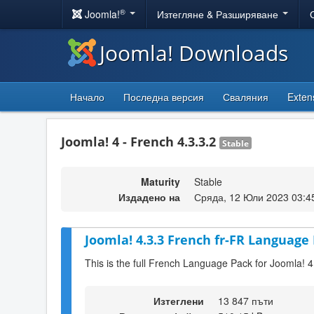
®
Joomla!
Изтегляне & Разширяване
Joomla! Downloads
Начало
Последна версия
Сваляния
Exten
Joomla! 4 - French 4.3.3.2
Stable
Maturity
Stable
Издадено на
Сряда, 12 Юли 2023 03:4
Joomla! 4.3.3 French fr-FR Language 
This is the full French Language Pack for Joomla! 4
Изтеглени
13 847 пъти