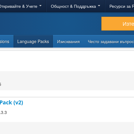
Откривайте & Учете
Общност & Поддръжка
Ресурси за 
Изт
sions
Language Packs
Изисквания
Често задавани въпро
5
Pack (v2)
.3.3