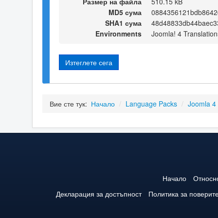
Размер на файла
510.15 kB
MD5 сума
0884356121bdb8642
SHA1 сума
48d48833db44baec3
Environments
Joomla! 4 Translation
Изтеглете сега
Вие сте тук:
Начало
/
Language Packs
/
Joomla 4
Начало
Относн
Декларация за достъпност
Политика за поверит