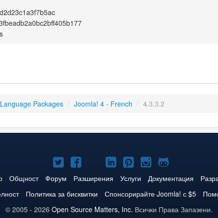
d2d23c1a3f7b5ac
3fbeadb2a0bc2bff405b177
s
 Language Packages
/
Joomla! 4 - French
/
4.3.3.2
Joomla!
Joomla!
Joomla!
Joomla!
Joomla!
Joomla!
Joomla!
в
във
в
в
в
в
в
о
Общност
Форум
Разширения
Услуги
Документация
Разр
Twitter
Facebook
YouTube
LinkedIn
Pinterest
Instagram
GitHub
елност
Политика за бисквитки
Спонсорирайте Joomla! с $5
Помо
© 2005 - 2026
Open Source Matters, Inc.
Всички Права Запазени.