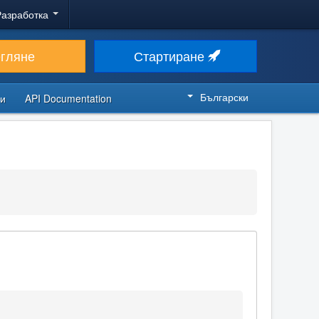
Разработка
егляне
Стартиране
Български
си
API Documentation